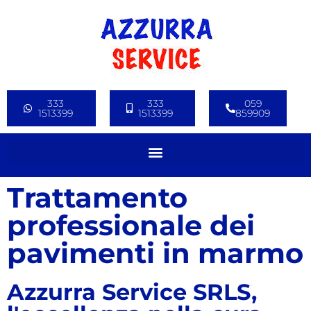
333
333
059
1513399
1513399
859909
Lucidatura e trattamento pavimenti
Trattamento
professionale dei
pavimenti in marmo
Azzurra Service SRLS,